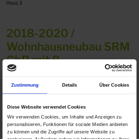
Haus 3
2018-2020 /
Wohnhausneubau SRM
GbR mit 8
Wohneinheiten in der
Rathausstraße 6 in
Zustimmung
Details
Über Cookies
97900 Külsheim
Diese Webseite verwendet Cookies
Wir verwenden Cookies, um Inhalte und Anzeigen zu
personalisieren, Funktionen für soziale Medien anbieten
zu können und die Zugriffe auf unsere Website zu